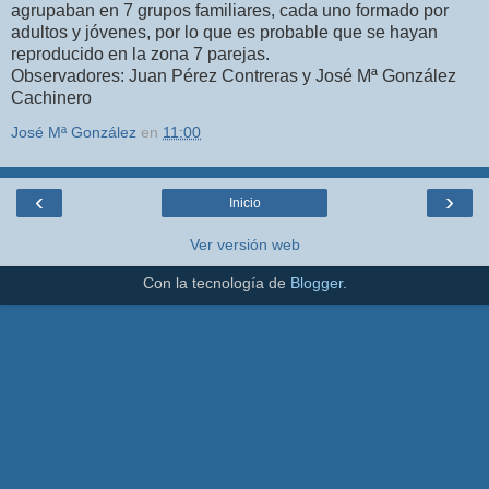
agrupaban en 7 grupos familiares, cada uno formado por
adultos y jóvenes, por lo que es probable que se hayan
reproducido en la zona 7 parejas.
Observadores: Juan Pérez Contreras y José Mª González
Cachinero
José Mª González
en
11:00
‹
›
Inicio
Ver versión web
Con la tecnología de
Blogger
.