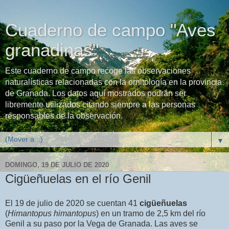
Cuaderno de campo "Aves
granadinas"
Este cuaderno de campo recoge las observaciones
naturalísticas relacionadas con la ornitología en la provincia
de Granada. Los datos aquí mostrados podrán ser
libremente utilizados citando siempre a las personas
responsables de la observación.
▼
DOMINGO, 19 DE JULIO DE 2020
Cigüeñuelas en el río Genil
El 19 de julio de 2020 se cuentan 41
cigüeñuelas
(
Himantopus himantopus
) en un tramo de 2,5 km del río
Genil a su paso por la Vega de Granada. Las aves se