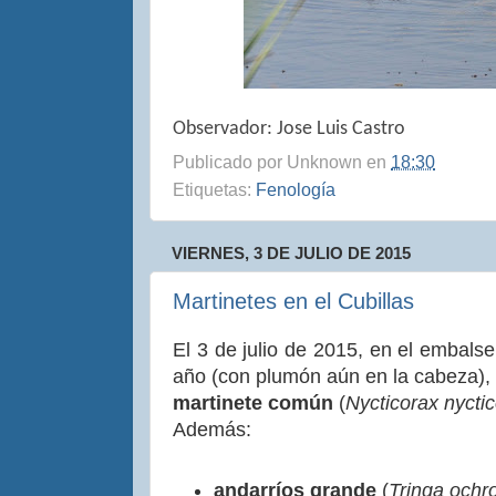
Observador: Jose Luis Castro
Publicado por
Unknown
en
18:30
Etiquetas:
Fenología
VIERNES, 3 DE JULIO DE 2015
Martinetes en el Cubillas
El 3 de julio de 2015, en el embalse
año (con plumón aún en la cabeza),
martinete común
(
Nycticorax nycti
Además:
andarríos grande
(
Tringa ochr