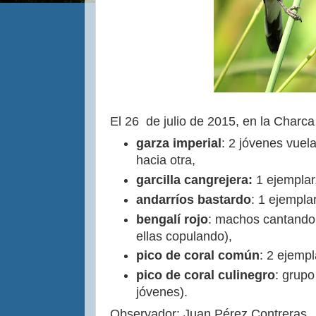
El 26 de julio de 2015, en la Charc
garza imperial
: 2 jóvenes vuel
hacia otra,
garcilla cangrejera:
1 ejemplar
andarríos bastardo
: 1 ejemplar
bengalí rojo
: machos cantando,
ellas copulando),
pico de coral común
: 2 ejempl
pico de coral culinegro
: grupo
jóvenes).
Observador: Juan Pérez Contreras