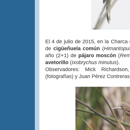
El 4 de julio de 2015, en la Charca
de
cigüeñuela común
(
Himantopu
año (2+1) de
pájaro moscón
(
Rem
avetorillo
(
Ixobrychus minutus
).
Observadores: Mick Richardso
(fotografías) y Juan Pérez Contreras