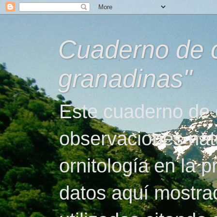
Cuaderno de 
granadinas"
Este cuaderno de
observaciones natu
ornitología en la 
datos aquí mostra